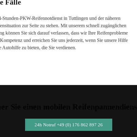
e Fälle
4-Stunden-PKW-Reifennotdienst in Tuttlingen und der näheren
fensituation zur Seite zu stehen. Mit unserem schnell zugänglichen
ng können Sie sich darauf verlassen, dass wir Ihre Reifenprobleme
re Kompetenz und erreichen Sie uns jederzeit, wenn Sie unsere Hilfe
 Autohilfe zu bieten, die Sie verdienen.
r Sie einen mobilen Reifenpannendiens
24h Notruf +49 (0) 176 862 897 26