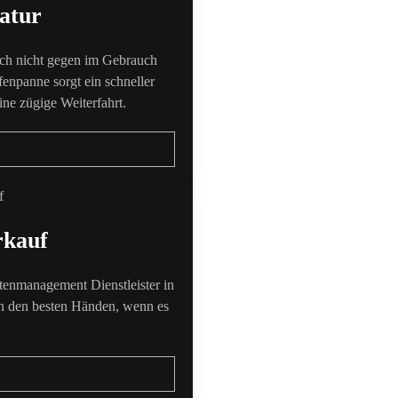
atur
lich nicht gegen im Gebrauch
fenpanne sorgt ein schneller
ine zügige Weiterfahrt.
rkauf
ttenmanagement Dienstleister in
in den besten Händen, wenn es
n