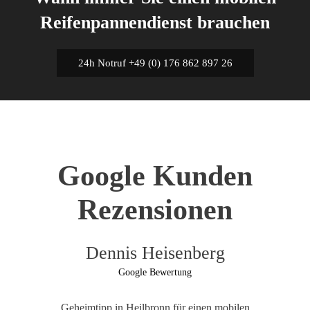
Reifenpannendienst brauchen
24h Notruf +49 (0) 176 862 897 26
Google Kunden
Rezensionen
Dennis Heisenberg
Google Bewertung
Geheimtipp in Heilbronn für einen mobilen
Be