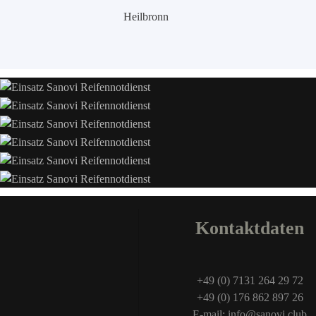
Heilbronn
Kontaktdaten
+49 (0) 7131 264 29 72
+49 (0) 176 862 897 26
E-mail: info@sanovi.club