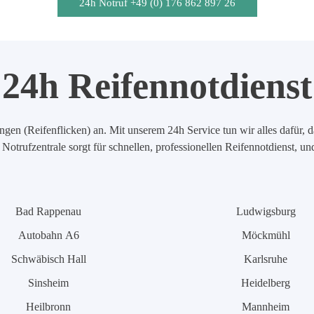
24h Notruf +49 (0) 176 862 897 26
24h Reifennotdienst
en (Reifenflicken) an. Mit unserem 24h Service tun wir alles dafür, d
Notrufzentrale sorgt für schnellen, professionellen Reifennotdienst, u
Bad Rappenau
Ludwigsburg
Autobahn A6
Möckmühl
Schwäbisch Hall
Karlsruhe
Sinsheim
Heidelberg
Heilbronn
Mannheim