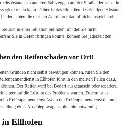
erheitsabstands zu anderen Fahrzeugen auf der Straße, der selbst im
sagiere retten kann. Daher ist das Einhalten des richtigen Abstands
 Leider achten die meisten Autofahrer darauf nicht ausreichend.
 sich in einer Situation befinden, mit der Sie nicht
ifens Sie in Gefahr bringen könnte, können Sie jederzeit den
eben den Reifenschaden vor Ort!
denen Gründen nicht selbst bewältigen können, rufen Sie den
eifenpannendienst in Ellhofen führt in den meisten Fällen dazu,
en können. Der Reifen wird bei Bedarf ausgetauscht oder repariert.
ch länger auf die Lösung des Problems warten. Zudem ist es
f beim Reifenpannendienst. Wenn der Reifenpannendienst dennoch
 Bestellung eines Abschleppwagens ohnehin notwendig.
in Ellhofen