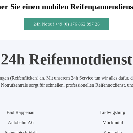
r Sie einen mobilen Reifenpannendiens
24h Notruf +49 (0) 176 862 897 26
24h Reifennotdienst
en (Reifenflicken) an. Mit unserem 24h Service tun wir alles dafür, d
Notrufzentrale sorgt für schnellen, professionellen Reifennotdienst, u
Bad Rappenau
Ludwigsburg
Autobahn A6
Möckmühl
Schwäbisch Hall
Karlsruhe