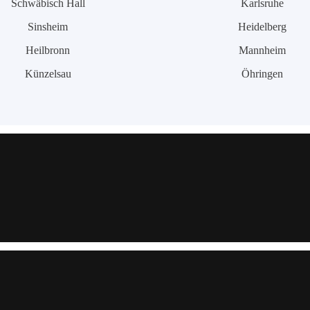
Schwäbisch Hall
Karlsruhe
Sinsheim
Heidelberg
Heilbronn
Mannheim
Künzelsau
Öhringen