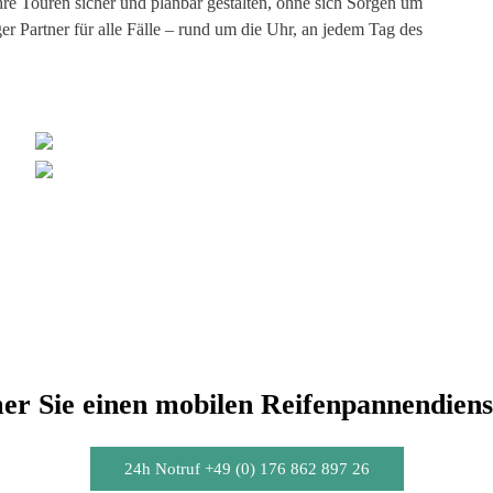
hre Touren sicher und planbar gestalten, ohne sich Sorgen um
r Partner für alle Fälle – rund um die Uhr, an jedem Tag des
r Sie einen mobilen Reifenpannendiens
24h Notruf +49 (0) 176 862 897 26