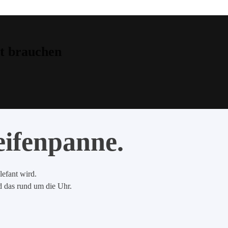
t brauchen
eifenpanne.
lefant wird.
nd das rund um die Uhr.