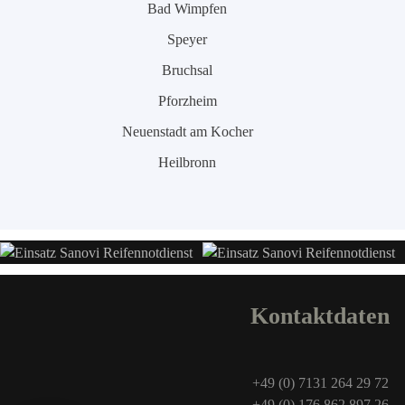
Bad Wimpfen
Speyer
Bruchsal
Pforzheim
Neuenstadt am Kocher
Heilbronn
Kontaktdaten
+49 (0) 7131 264 29 72
+49 (0) 176 862 897 26