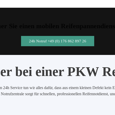
r Sie einen mobilen Reifenpannendiens
24h Notruf +49 (0) 176 862 897 26
er bei einer PKW R
 24h Service tun wir alles dafür, dass aus einem kleinen Defekt kein E
Notrufzentrale sorgt für schnellen, professionellen Reifennotdienst, u