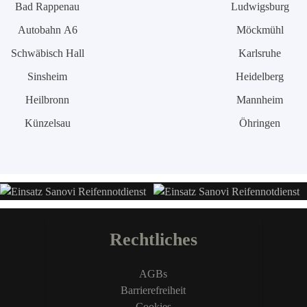
Bad Rappenau
Ludwigsburg
Autobahn A6
Möckmühl
Schwäbisch Hall
Karlsruhe
Sinsheim
Heidelberg
Heilbronn
Mannheim
Künzelsau
Öhringen
Rechtliches
AGBs
Barrierefreiheit
Cookies