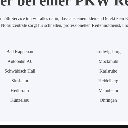
er bei einer PKW R
 24h Service tun wir alles dafür, dass aus einem kleinen Defekt kein E
Notrufzentrale sorgt für schnellen, professionellen Reifennotdienst, u
Bad Rappenau
Ludwigsburg
Autobahn A6
Möckmühl
Schwäbisch Hall
Karlsruhe
Sinsheim
Heidelberg
Heilbronn
Mannheim
Künzelsau
Öhringen