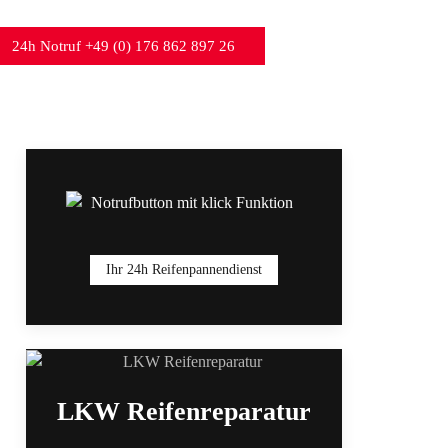
24h Notruf +49 (0) 176 862 897 26
Ihr 24h Reifenpannendienst
LKW Reifenreparatur