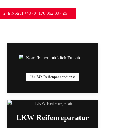
24h Notruf +49 (0) 176 862 897 26
Ihr 24h Reifenpannendienst
LKW Reifenreparatur