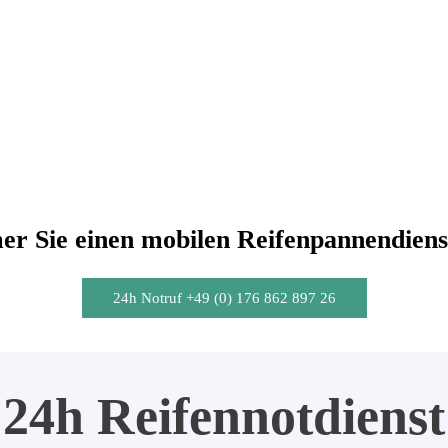
r Sie einen mobilen Reifenpannendiens
24h Notruf +49 (0) 176 862 897 26
24h Reifennotdienst