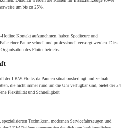
n können. Dadurch werden die Kosten für Ersatzfahrzeuge sowie
herweise um bis zu 25%.
/7-Hotline Kontakt aufzunehmen, haben Spediteure und
lle einer Panne schnell und professionell versorgt werden. Dies
 Organisation des Flottenbetriebs.
ft
aft der LKW-Flotte, da Pannen situationsbedingt und zeitnah
en, die nicht immer rund um die Uhr verfügbar sind, bietet der 24-
e Flexibilität und Schnelligkeit.
 spezialisierten Technikern, modernen Servicefahrzeugen und
ich der LKW Reifenpannenservice deutlich von herkömmlichen